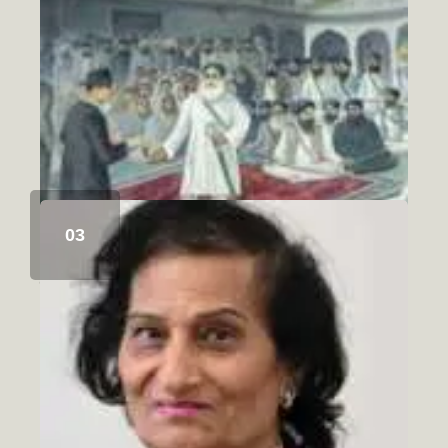
ਸਿੱਖ ਇਤਿਹਾਸ ਅਤੇ ਚਾਬੀਆਂ ਦਾ ਮੋਰਚਾ
August 6, 2026