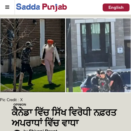
Menu
English
Pic Credit : X
OPINION
ਕੈਨੇਡਾ ਵਿੱਚ ਸਿੱਖ ਵਿਰੋਧੀ ਨਫ਼ਰਤ
ਅਪਰਾਧਾਂ ਵਿੱਚ ਵਾਧਾ
Posted
by
Shivani Rawat