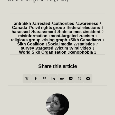
anti-Sikh
arrested
authorities
awareness
3
5
2
8
Canada
civil rights group
federal elections
17
1
1
harassed
harassment
hate crimes
incident
2
3
4
2
misinformation
most-targeted
racism
1
2
1
religious group
rising graph
Sikh Canadians
2
1
1
Sikh Coalition
Social media
statistics
1
22
7
survey
targeted
victim
viral video
2
2
3
1
World Sikh Organisation
xenophobia
3
1
Share
this article