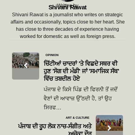
Written by
Shivani Rawat
Shivani Rawat is a journalist who writes on strategic
affairs and occasionally, topics close to her heart. She
has close to three decades of experience having
worked for domestic as well as foreign press.
Post
OPINION
navigation
ਚਿੱਟੀਆਂ ਚਾਦਰਾਂ 'ਤੇ ਵਿਛਦੇ ਸਥਰ ਵੀ
ਹੁਣ 'ਸੋਗ ਦੀ ਮੰਡੀ' ਜਾਂ 'ਸਮਾਜਿਕ ਸੱਥ'
ਵਿੱਚ ਤਬਦੀਲ ਹੋਏ
ਪੰਜਾਬ ਦੇ ਕਿਸੇ ਪਿੰਡ ਦੀ ਫਿਰਨੀ ਤੋਂ ਜਦੋਂ
ਵੈਣਾਂ ਦੀ ਆਵਾਜ਼ ਉੱਠਦੀ ਹੈ, ਤਾਂ ਉਹ
ਸਿਰਫ…
ART & CULTURE
ਪੰਜਾਬ ਦੀ ਰੂਹ ਲੋਕ ਨਾਚ-ਸੰਗੀਤ ਅਤੇ
ਅਜੋਕਾ ਦੌਰ