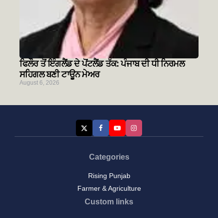
ਫਿਲੌਰ ਤੋਂ ਇੰਗਲੈਂਡ ਦੇ ਪੋਂਟਲੈਂਡ ਤੱਕ: ਪੰਜਾਬ ਦੀ ਧੀ ਨਿਰਮਲ
ਸਹਿਗਲ ਬਣੀ ਟਾਊਨ ਮੇਅਰ
August 6, 2026
Categories
Rising Punjab
Farmer & Agriculture
Custom links