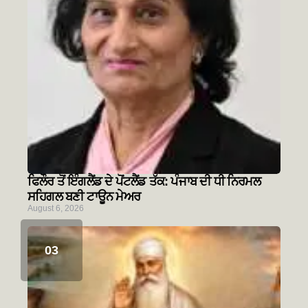
ਫਿਲੌਰ ਤੋਂ ਇੰਗਲੈਂਡ ਦੇ ਪੋਂਟਲੈਂਡ ਤੱਕ: ਪੰਜਾਬ ਦੀ ਧੀ ਨਿਰਮਲ
ਸਹਿਗਲ ਬਣੀ ਟਾਊਨ ਮੇਅਰ
August 6, 2026