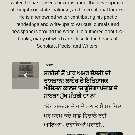
writer, he has raised concerns about the development
of Punjabi on state, national, and international forums.
He is a renowned writer contributing his poetic
renderings and write-ups to various journals and
newspapers around the world. He authored about 20
books, many of which are close to the hearts of
Scholars, Poets, and Writers.
Post
ਵਿਰਸਾ
navigation
ਸਰਹੱਦਾਂ ਤੋਂ ਪਾਰ ਅਮਰ ਦੋਸਤੀ ਦੀ
ਦਾਸਤਾਨ! ਲਾਹੌਰ ਦੇ ਇਤਿਹਾਸਕ
ਐਚਿਸਨ ਕਾਲਜ 'ਚ ਗੂੰਜੇਗਾ ਪੰਜਾਬ ਦੇ
ਸਾਬਕਾ ਮੁੱਖ ਮੰਤਰੀ ਦਾ ਨਾਂ
“ਉਹ ਗੁਰਦੁਆਰੇ ਜਾਂਦੇ ਸਨ ਤੇ ਮੈਂ ਮਸਜਿਦ,
ਪਰ ਧਰਮ ਕਦੇ ਸਾਡੇ ਵਿਚਾਲੇ ਨਹੀਂ
ਆਇਆ”- ਦਹਾਕਿਆਂ ਪੁਰਾਣੀ…
WOMENVERSE