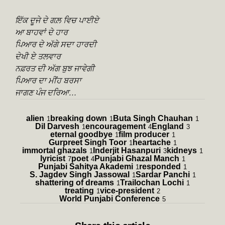
ਇੱਕ ਦੂਜੇ ਦੇ ਗਲ਼ ਵਿਚ ਪਾਈਏ
ਆ ਬਾਹਵਾਂ ਦੇ ਹਾਰ
ਪਿਆਰ ਦੇ ਅੱਗੇ ਸਦਾ ਹਾਰਦੀ
ਦੇਖੀ ਏ ਤਲਵਾਰ
ਨਫ਼ਰਤ ਦੀ ਅੱਗ ਬੁਝ ਜਾਵੇਗੀ
ਪਿਆਰ ਦਾ ਮੀਂਹ ਬਰਸਾ
ਜਾਗਣ ਪੰਜ ਦਰਿਆ…
alien
breaking down
Buta Singh Chauhan
1
1
1
Dil Darvesh
encouragement
England
1
4
3
eternal goodbye
film producer
1
1
Gurpreet Singh Toor
heartache
1
1
immortal ghazals
Inderjit Hasanpuri
kidneys
1
3
1
lyricist
poet
Punjabi Ghazal Manch
7
4
1
Punjabi Sahitya Akademi
responded
1
1
S. Jagdev Singh Jassowal
Sardar Panchi
1
1
shattering of dreams
Trailochan Lochi
1
1
treating
vice-president
1
2
World Punjabi Conference
5