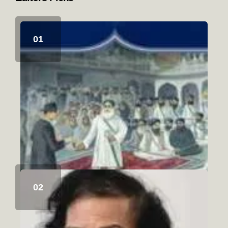
ਸਿੱਖ ਇਤਿਹਾਸ ਅਤੇ ਚਾਬੀਆਂ ਦਾ ਮੋਰਚਾ
August 6, 2026