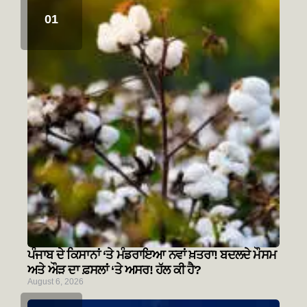
ਪੰਜਾਬ ਦੇ ਕਿਸਾਨਾਂ ‘ਤੇ ਮੰਡਰਾਇਆ ਨਵਾਂ ਖ਼ਤਰਾ! ਬਦਲਦੇ ਮੌਸਮ
ਅਤੇ ਔੜ ਦਾ ਫ਼ਸਲਾਂ ‘ਤੇ ਅਸਰ! ਹੱਲ ਕੀ ਹੈ?
August 6, 2026