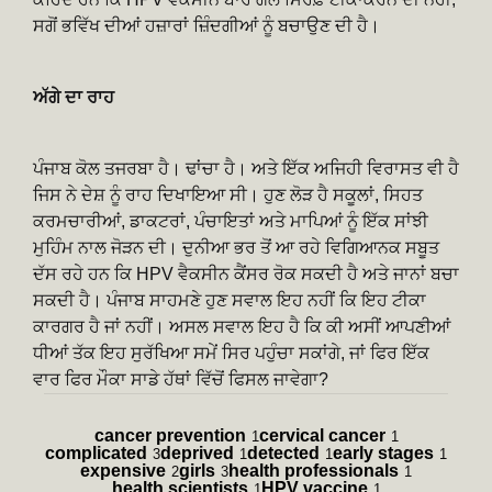
ਸਗੋਂ ਭਵਿੱਖ ਦੀਆਂ ਹਜ਼ਾਰਾਂ ਜ਼ਿੰਦਗੀਆਂ ਨੂੰ ਬਚਾਉਣ ਦੀ ਹੈ।
ਅੱਗੇ ਦਾ ਰਾਹ
ਪੰਜਾਬ ਕੋਲ ਤਜਰਬਾ ਹੈ। ਢਾਂਚਾ ਹੈ। ਅਤੇ ਇੱਕ ਅਜਿਹੀ ਵਿਰਾਸਤ ਵੀ ਹੈ
ਜਿਸ ਨੇ ਦੇਸ਼ ਨੂੰ ਰਾਹ ਦਿਖਾਇਆ ਸੀ। ਹੁਣ ਲੋੜ ਹੈ ਸਕੂਲਾਂ, ਸਿਹਤ
ਕਰਮਚਾਰੀਆਂ, ਡਾਕਟਰਾਂ, ਪੰਚਾਇਤਾਂ ਅਤੇ ਮਾਪਿਆਂ ਨੂੰ ਇੱਕ ਸਾਂਝੀ
ਮੁਹਿੰਮ ਨਾਲ ਜੋੜਨ ਦੀ। ਦੁਨੀਆ ਭਰ ਤੋਂ ਆ ਰਹੇ ਵਿਗਿਆਨਕ ਸਬੂਤ
ਦੱਸ ਰਹੇ ਹਨ ਕਿ HPV ਵੈਕਸੀਨ ਕੈਂਸਰ ਰੋਕ ਸਕਦੀ ਹੈ ਅਤੇ ਜਾਨਾਂ ਬਚਾ
ਸਕਦੀ ਹੈ। ਪੰਜਾਬ ਸਾਹਮਣੇ ਹੁਣ ਸਵਾਲ ਇਹ ਨਹੀਂ ਕਿ ਇਹ ਟੀਕਾ
ਕਾਰਗਰ ਹੈ ਜਾਂ ਨਹੀਂ। ਅਸਲ ਸਵਾਲ ਇਹ ਹੈ ਕਿ ਕੀ ਅਸੀਂ ਆਪਣੀਆਂ
ਧੀਆਂ ਤੱਕ ਇਹ ਸੁਰੱਖਿਆ ਸਮੇਂ ਸਿਰ ਪਹੁੰਚਾ ਸਕਾਂਗੇ, ਜਾਂ ਫਿਰ ਇੱਕ
ਵਾਰ ਫਿਰ ਮੌਕਾ ਸਾਡੇ ਹੱਥਾਂ ਵਿੱਚੋਂ ਫਿਸਲ ਜਾਵੇਗਾ?
cancer prevention
cervical cancer
1
1
complicated
deprived
detected
early stages
3
1
1
1
expensive
girls
health professionals
2
3
1
health scientists
HPV vaccine
1
1