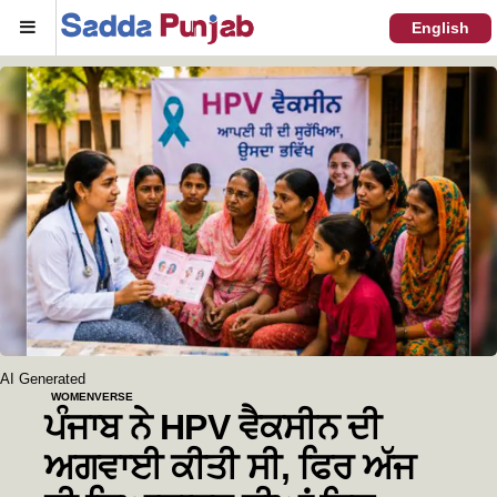
Menu
English
AI Generated
WOMENVERSE
ਪੰਜਾਬ ਨੇ HPV ਵੈਕਸੀਨ ਦੀ
ਅਗਵਾਈ ਕੀਤੀ ਸੀ, ਫਿਰ ਅੱਜ