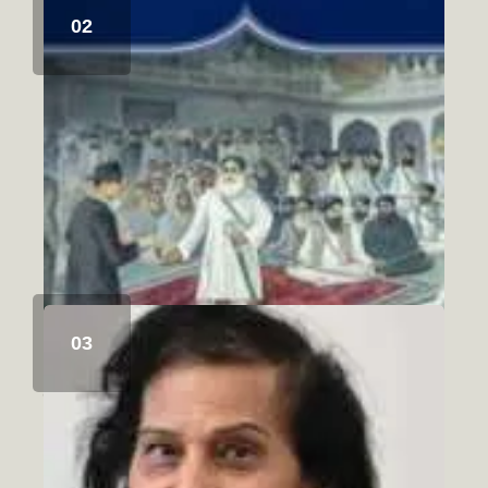
ਸਿੱਖ ਇਤਿਹਾਸ ਅਤੇ ਚਾਬੀਆਂ ਦਾ ਮੋਰਚਾ
August 6, 2026