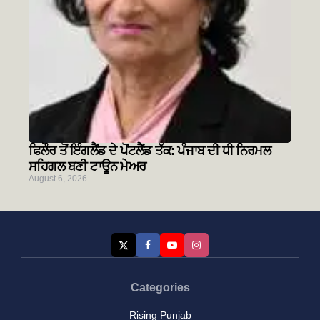
ਫਿਲੌਰ ਤੋਂ ਇੰਗਲੈਂਡ ਦੇ ਪੋਂਟਲੈਂਡ ਤੱਕ: ਪੰਜਾਬ ਦੀ ਧੀ ਨਿਰਮਲ
ਸਹਿਗਲ ਬਣੀ ਟਾਊਨ ਮੇਅਰ
August 6, 2026
Categories
Rising Punjab