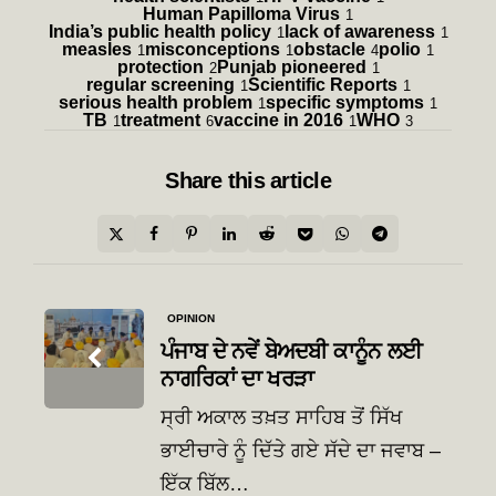
Human Papilloma Virus
1
India’s public health policy
lack of awareness
1
1
measles
misconceptions
obstacle
polio
1
1
4
1
protection
Punjab pioneered
2
1
regular screening
Scientific Reports
1
1
serious health problem
specific symptoms
1
1
TB
treatment
vaccine in 2016
WHO
1
6
1
3
Share
this article
Post
OPINION
navigation
ਪੰਜਾਬ ਦੇ ਨਵੇਂ ਬੇਅਦਬੀ ਕਾਨੂੰਨ ਲਈ
ਨਾਗਰਿਕਾਂ ਦਾ ਖਰੜਾ
ਸ੍ਰੀ ਅਕਾਲ ਤਖ਼ਤ ਸਾਹਿਬ ਤੋਂ ਸਿੱਖ
ਭਾਈਚਾਰੇ ਨੂੰ ਦਿੱਤੇ ਗਏ ਸੱਦੇ ਦਾ ਜਵਾਬ –
ਇੱਕ ਬਿੱਲ…