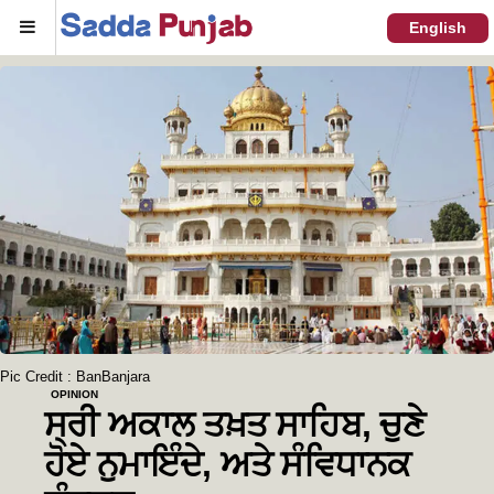
Menu
English
Pic Credit : BanBanjara
OPINION
ਸ੍ਰੀ ਅਕਾਲ ਤਖ਼ਤ ਸਾਹਿਬ, ਚੁਣੇ
ਹੋਏ ਨੁਮਾਇੰਦੇ, ਅਤੇ ਸੰਵਿਧਾਨਕ