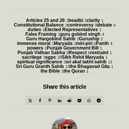
Articles 25 and 26
beadbi
clarity
1
2
1
Constitutional Balance
controversy
debate
1
8
4
duties
Elected Representatives
1
1
False Framing
guru gobind singh
1
4
Guru Hargobind Sahib
Guruship
2
2
immense moral
Maryada
miri-piri
Panth
1
2
6
4
powers
Punjab Government Bill
1
1
Punjab Vidhan Sabha
Respect
restraint
5
6
1
sacrilege
sgpc
Sikh Rehit Maryada
3
20
1
spiritual significance
sri akal takht sahib
2
13
Sri Guru Granth Sahib
the Bhagavad Gita
13
1
the Bible
the Quran
1
1
Share
this article