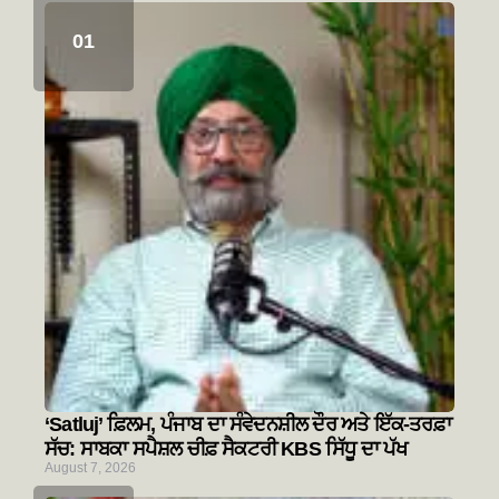
‘Satluj’ ਫ਼ਿਲਮ, ਪੰਜਾਬ ਦਾ ਸੰਵੇਦਨਸ਼ੀਲ ਦੌਰ ਅਤੇ ਇੱਕ-ਤਰਫ਼ਾ
ਸੱਚ: ਸਾਬਕਾ ਸਪੈਸ਼ਲ ਚੀਫ਼ ਸੈਕਟਰੀ KBS ਸਿੱਧੂ ਦਾ ਪੱਖ
August 7, 2026